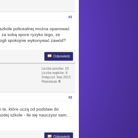
#1
 szkole policealnej można opanować
e za sobą spore ryzyko tego, ze
mogli spokojnie wykonywać zawód?
Odpowiedz
Liczba postów: 10
Liczba wątków: 8
Dołączył: Sep 2013
Reputacja:
0
#2
i te, które uczą od podstaw do
dej szkole - ile się nauczysz sam,
Odpowiedz