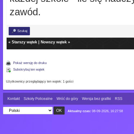
zawód.
Szukaj
«
Starszy wątek
|
Nowszy wątek
»
Pokaż wersję do druku
Subskrybuj ten wątek
Użytkownicy przeglądający ten wątek: 1 gości
Kontakt
Szkoły Policealne
Wróć do góry
Wersja bez grafiki
RSS
Aktualny czas:
08-09-2026, 16:27:58