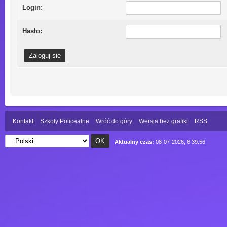
Login:
Hasło:
Kontakt
Szkoły Policealne
Wróć do góry
Wersja bez grafiki
RSS
Aktualny czas:
08-07-2026, 6:39:56