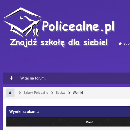
Stro
Witaj na forum.
Szkoły Policealne
Szukaj
Wyniki
Wyniki szukania
Post