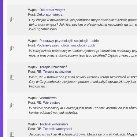
Wątek:
Dekorator wnętrz
Post:
Dekorator wnętrz
Czy znajdę w Inowrocławiu lub pobliskich miejscowościach szkołę police
dekoratora wnętrz? Jaki jest poziom profesjonalizmu nauczania na tym 
jakiś egzamin kwal...
Wątek:
Podstawy psychologii i socjologii - Lublin
Post:
Podstawy psychologii i socjologii - Lublin
W jakiej szkole policealnej w Lublinie dysponują kierunkiem podstawy psyc
można pracować z ukończonym tego typu profilem? Ciężko znaleźć pr
Wątek:
Terapia uzależnień
Post:
RE: Terapia uzależnień
Wiem, że w Katowicach jest na pewno kierunek terapii uzależnień w szko
Czy w Częstochowie, nie jestem pewien, musiałabyś sprawdzić czy jest 
Poziom na...
Wątek:
Wiertnictwo
Post:
RE: Wiertnictwo
W szkole policealnej APEdukacja jest profil Technik Wiertnik co jest r
koniec edukacji na tytuł technika.
Wątek:
Technik weterynarii
Post:
RE: Technik weterynarii
Ja polecam szkołę Akademia Zdrowia. Mieści się ona w Kielcach. Mają 