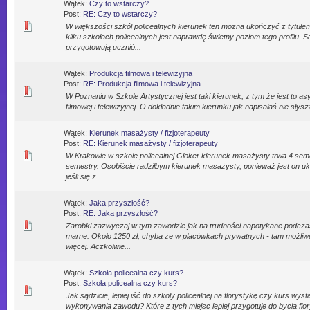
Wątek:
Czy to wstarczy?
Post:
RE: Czy to wstarczy?
W większości szkół policealnych kierunek ten można ukończyć z tytułem
kilku szkołach policealnych jest naprawdę świetny poziom tego profilu. Są
przygotowują ucznió...
Wątek:
Produkcja filmowa i telewizyjna
Post:
RE: Produkcja filmowa i telewizyjna
W Poznaniu w Szkole Artystycznej jest taki kierunek, z tym że jest to as
filmowej i telewizyjnej. O dokładnie takim kierunku jak napisałaś nie słysza
Wątek:
Kierunek masażysty / fizjoterapeuty
Post:
RE: Kierunek masażysty / fizjoterapeuty
W Krakowie w szkole policealnej Gloker kierunek masażysty trwa 4 semest
semestry. Osobiście radziłbym kierunek masażysty, ponieważ jest on u
jeśli się z...
Wątek:
Jaka przyszłość?
Post:
RE: Jaka przyszłość?
Zarobki zazwyczaj w tym zawodzie jak na trudności napotykane podcz
marne. Około 1250 zł, chyba że w placówkach prywatnych - tam możliw
więcej. Aczkolwie...
Wątek:
Szkoła policealna czy kurs?
Post:
Szkoła policealna czy kurs?
Jak sądzicie, lepiej iść do szkoły policealnej na florystykę czy kurs wys
wykonywania zawodu? Które z tych miejsc lepiej przygotuje do bycia flo