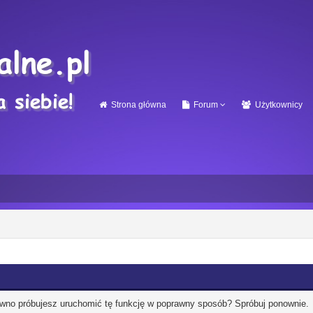
Strona główna
Forum
Użytkownicy
ewno próbujesz uruchomić tę funkcję w poprawny sposób? Spróbuj ponownie.