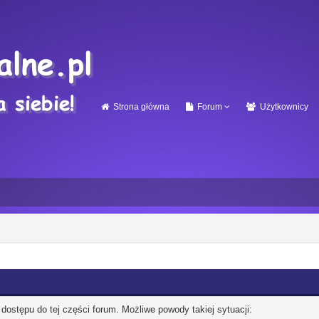
Strona główna
Forum
Użytkownicy
 dostępu do tej części forum. Możliwe powody takiej sytuacji: