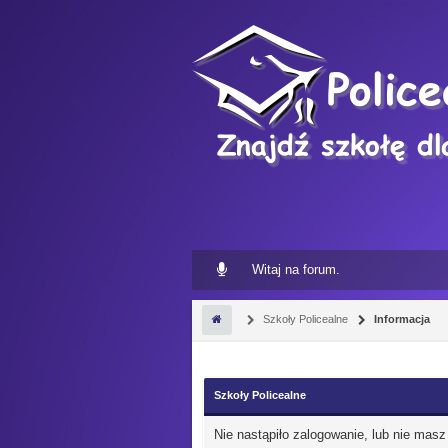
Witaj na forum.
Szkoły Policealne
Informacja
Szkoły Policealne
Nie nastąpiło zalogowanie, lub nie masz