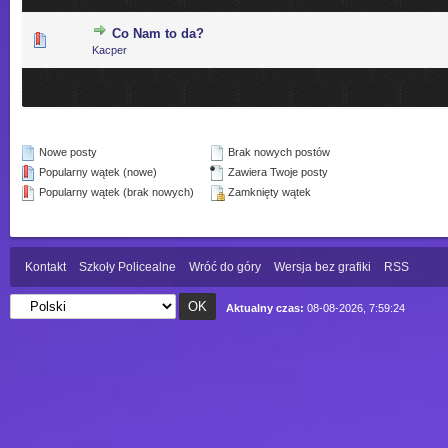
Co Nam to da?
0 głosów - średnia ocena: 0 na 5 gwiazdek
1
2
3
4
5
Kacper
Nowe posty
Brak nowych postów
Popularny wątek (nowe)
Zawiera Twoje posty
Popularny wątek (brak nowych)
Zamknięty wątek
Kontakt
Szkoły Policealne
Wróć do góry
Wersja bez grafiki
RSS
Aktualny czas:
08-08-2026, 7:59:24