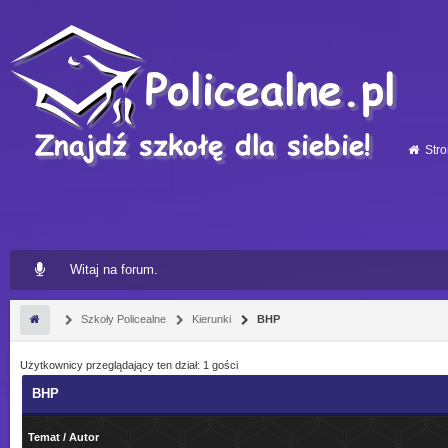
Stro
Witaj na forum.
Szkoły Policealne
Kierunki
BHP
Użytkownicy przeglądający ten dział: 1 gości
BHP
Temat
/
Autor