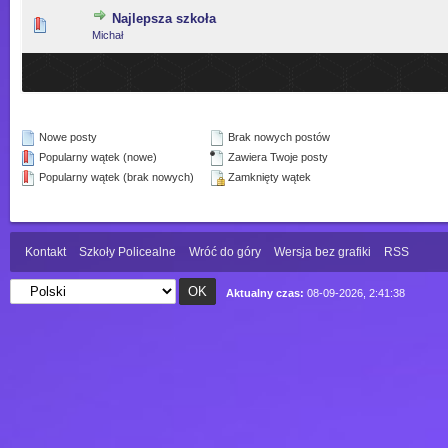
Najlepsza szkoła
0 głosów - średnia ocena: 0 na 5 gwiazdek
1
2
3
4
5
Michał
Nowe posty
Brak nowych postów
Popularny wątek (nowe)
Zawiera Twoje posty
Popularny wątek (brak nowych)
Zamknięty wątek
Kontakt
Szkoły Policealne
Wróć do góry
Wersja bez grafiki
RSS
Aktualny czas:
08-09-2026, 2:41:38